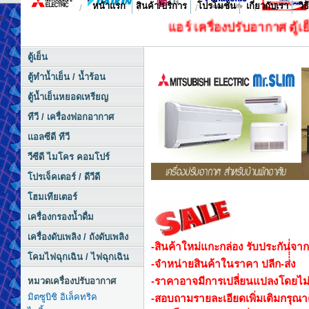
หน้าแรก
สินค้า/บริการ
โปรโมชั่น
เกี่ยวกับเรา
วิ
/
/
/
/
>
แอร์ เครื่องปรับอากาศ
ตู้เย็น
แอล
ตู้เย็น
ตู้ทำน้ำเย็น / น้ำร้อน
ตู้น้ำเย็นหยอดเหรียญ
ทีวี / เครื่องฟอกอากาศ
แอลซีดี ทีวี
วีซีดี ไมโคร คอมโปร์
โปรเจ็คเตอร์ / ดีวีดี
โฮมเทียเตอร์
เครื่องกรองน้ำดื่ม
เครื่องดับเพลิง / ถังดับเพลิง
-สินค้าใหม่แกะกล่อง รับประกันจากโ
โคมไฟฉุกเฉิน / ไฟฉุกเฉิน
-จำหน่ายสินค้าในราคา ปลีก-ส่่่่่่่่่ง
-ราคาอาจมีการเปลี่ยนแปลงโดยไม่
หมวดเครื่องปรับอากาศ
มิตซูบิชิ อิเล็คทริค
-สอบถามรายละเอียดเพิ่มเติมกรุณา