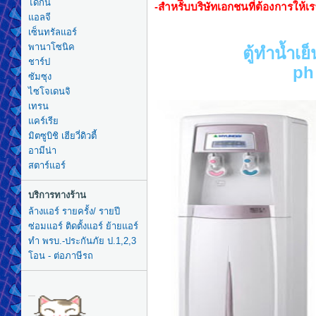
ไดกิ้น
-สำหรัีบบริษัทเอกชนที่ต้องการให
แอลจี
เซ็นทรัลแอร์
พานาโซนิค
ตู้ทำน้ำเ
ชาร์ป
ph
ซัมซุง
ไซโจเดนจิ
เทรน
แคร์เรีย
มิตซูบิชิ เฮียวี่ดิวตี้
อามีน่า
สตาร์แอร์
บริการทางร้าน
ล้างแอร์ รายครั้ง/ รายปี
ซ่อมแอร์ ติดตั้งแอร์ ย้ายแอร์
ทำ พรบ.-ประกันภัย ป.1,2,3
โอน - ต่อภาษีรถ